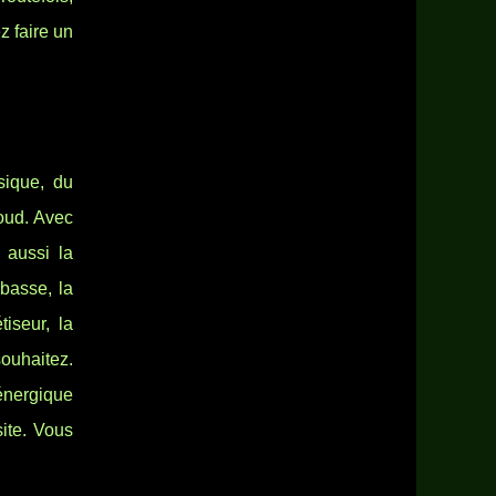
z faire un
sique, du
loud. Avec
 aussi la
ebasse, la
tiseur, la
souhaitez.
énergique
site. Vous