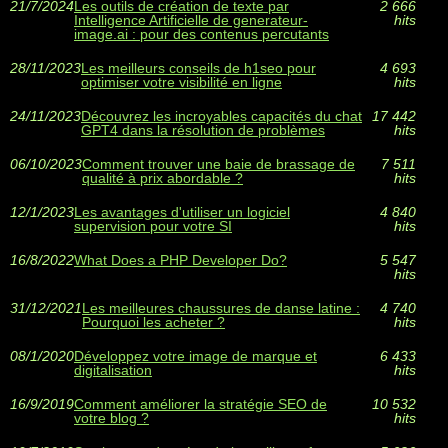
21/7/2024
Les outils de création de texte par
2 666
Intelligence Artificielle de generateur-
hits
image.ai : pour des contenus percutants
28/11/2023
Les meilleurs conseils de h1seo pour
4 693
optimiser votre visibilité en ligne
hits
24/11/2023
Découvrez les incroyables capacités du chat
17 442
GPT4 dans la résolution de problèmes
hits
06/10/2023
Comment trouver une baie de brassage de
7 511
qualité à prix abordable ?
hits
12/1/2023
Les avantages d'utiliser un logiciel
4 840
supervision pour votre SI
hits
16/8/2022
What Does a PHP Developer Do?
5 547
hits
31/12/2021
Les meilleures chaussures de danse latine :
4 740
Pourquoi les acheter ?
hits
08/1/2020
Développez votre image de marque et
6 433
digitalisation
hits
16/9/2019
Comment améliorer la stratégie SEO de
10 532
votre blog ?
hits