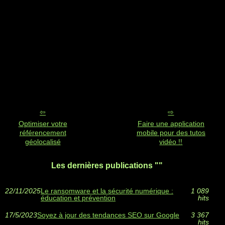
Optimiser votre
Faire une application
référencement
mobile pour des tutos
géolocalisé
vidéo !!
Les dernières publications ""
22/11/2025
Le ransomware et la sécurité numérique :
1 089
éducation et prévention
hits
17/5/2023
Soyez à jour des tendances SEO sur Google
3 367
hits