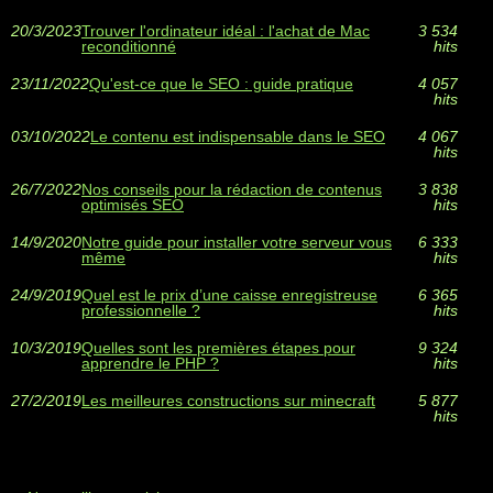
20/3/2023
Trouver l'ordinateur idéal : l'achat de Mac
3 534
reconditionné
hits
23/11/2022
Qu'est-ce que le SEO : guide pratique
4 057
hits
03/10/2022
Le contenu est indispensable dans le SEO
4 067
hits
26/7/2022
Nos conseils pour la rédaction de contenus
3 838
optimisés SEO
hits
14/9/2020
Notre guide pour installer votre serveur vous
6 333
même
hits
24/9/2019
Quel est le prix d’une caisse enregistreuse
6 365
professionnelle ?
hits
10/3/2019
Quelles sont les premières étapes pour
9 324
apprendre le PHP ?
hits
27/2/2019
Les meilleures constructions sur minecraft
5 877
hits