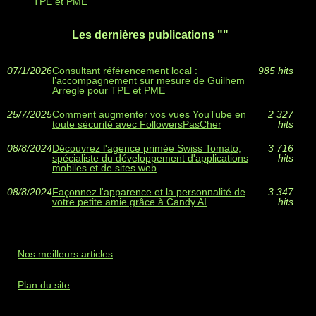
TPE et PME
Les dernières publications ""
07/1/2026
Consultant référencement local :
985 hits
l’accompagnement sur mesure de Guilhem
Arregle pour TPE et PME
25/7/2025
Comment augmenter vos vues YouTube en
2 327
toute sécurité avec FollowersPasCher
hits
08/8/2024
Découvrez l'agence primée Swiss Tomato,
3 716
spécialiste du développement d'applications
hits
mobiles et de sites web
08/8/2024
Façonnez l'apparence et la personnalité de
3 347
votre petite amie grâce à Candy.AI
hits
Nos meilleurs articles
Plan du site