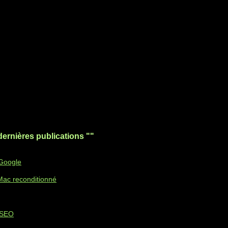
dernières publications ""
 Google
 Mac reconditionné
e SEO