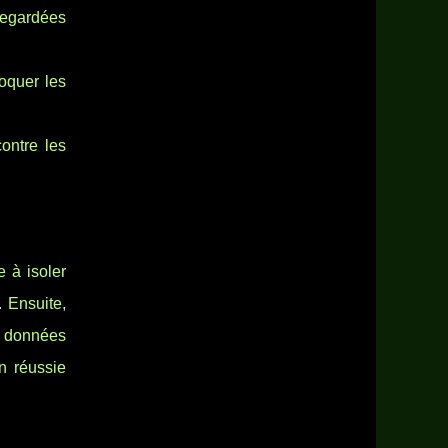
vegardées
loquer les
ontre les
 à isoler
. Ensuite,
s données
on réussie