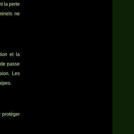
t la perte
minels ne
ion et la
s de passe
sion. Les
uipes.
r protéger