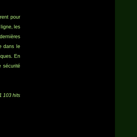
rent pour
ligne, les
dernières
e dans le
sques. En
e sécurité
1 103 hits