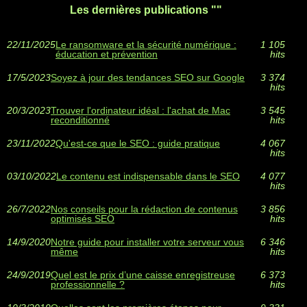
Les dernières publications ""
22/11/2025
Le ransomware et la sécurité numérique :
1 105
éducation et prévention
hits
17/5/2023
Soyez à jour des tendances SEO sur Google
3 374
hits
20/3/2023
Trouver l'ordinateur idéal : l'achat de Mac
3 545
reconditionné
hits
23/11/2022
Qu'est-ce que le SEO : guide pratique
4 067
hits
03/10/2022
Le contenu est indispensable dans le SEO
4 077
hits
26/7/2022
Nos conseils pour la rédaction de contenus
3 856
optimisés SEO
hits
14/9/2020
Notre guide pour installer votre serveur vous
6 346
même
hits
24/9/2019
Quel est le prix d’une caisse enregistreuse
6 373
professionnelle ?
hits